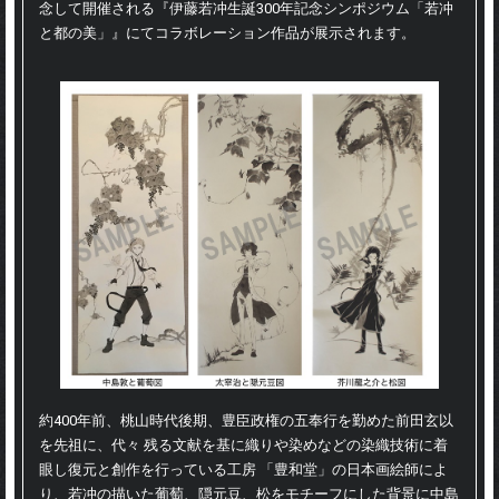
念して開催される『伊藤若冲生誕300年記念シンポジウム「若冲
EVENT
と都の美」』にてコラボレーション作品が展示されます。
約400年前、桃山時代後期、豊臣政権の五奉行を勤めた前田玄以
を先祖に、代々 残る文献を基に織りや染めなどの染織技術に着
眼し復元と創作を行っている工房 「豊和堂」の日本画絵師によ
り、若冲の描いた葡萄、隠元豆、松をモチーフにした背景に中島