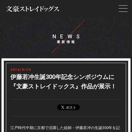
NEWS
NEWS
STORY
ON AIR
2016/9/30
STAFF&CAST
伊藤若冲生誕300年記念シンポジウムに
『文豪ストレイドックス』作品が展示！
CHARACTER
GOODS
SPECIAL
江戸時代中期に京都で活躍した絵師・伊藤若冲の生誕300年を記