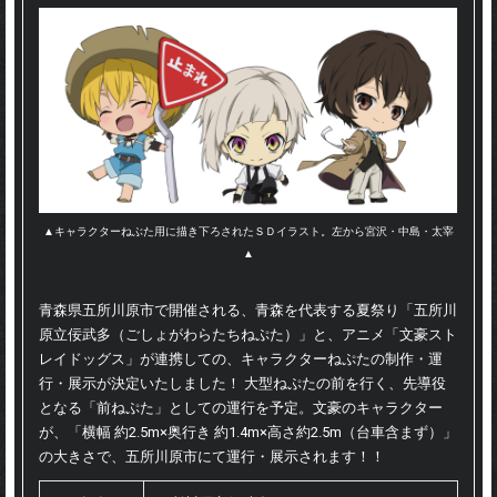
EVENT
▲キャラクターねぶた用に描き下ろされたＳＤイラスト。左から宮沢・中島・太宰
▲
青森県五所川原市で開催される、青森を代表する夏祭り「五所川
原立佞武多（ごしょがわらたちねぷた）」と、アニメ「文豪スト
レイドッグス」が連携しての、キャラクターねぷたの制作・運
行・展示が決定いたしました！ 大型ねぷたの前を行く、先導役
となる「前ねぷた」としての運行を予定。文豪のキャラクター
が、「横幅 約2.5m×奥行き 約1.4m×高さ約2.5m（台車含まず）」
の大きさで、五所川原市にて運行・展示されます！！