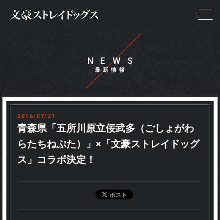
NEWS
NEWS
STORY
ON AIR
2016/07/21
STAFF&CAST
青森県「五所川原立佞武多（ごしょがわ
らたちねぷた）」×「文豪ストレイドッグ
CHARACTER
ス」コラボ決定！
GOODS
SPECIAL