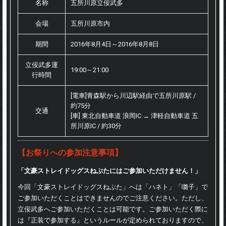
名称
五所川原立佞武多
会場
五所川原市内
期間
2016年8月4日～2016年8月8日
立佞武多運
19:00～21:00
行時間
[電車]青森駅から川辺駅経由で五所川原駅 /
約75分
交通
[車] 東北自動車道 浪岡IC → 津軽自動車道 五
所川原IC / 約30分
【お祭りへの参加注意事項】
「文豪ストレイドッグスねぷたにはご参加いただけません！」
今回「文豪ストレイドッグスねぷた」へは「ハネト」「囃子」で
ご参加いただくことはできませんのでご注意ください。ただし、
立佞武多へご参加いただくことは可能です。ご参加いただく際に
は『正装で参加する』というルールが定められておりますので、