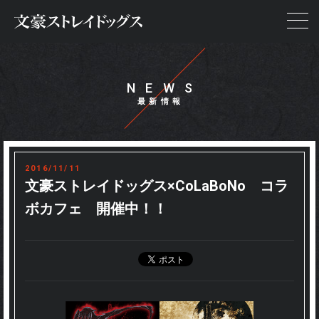
NEWS
NEWS
STORY
ON AIR
2016/11/11
STAFF&CAST
文豪ストレイドッグス×CoLaBoNo コラ
ボカフェ 開催中！！
CHARACTER
GOODS
SPECIAL