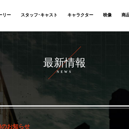
ーリー
スタッフ･キャスト
キャラクター
映像
商
最新情報
ストーリー
スタッフ・キャスト
最新情報
キャラクター
映像
商品情報
タイアップ
前売券
スペシャル
加のお知らせ