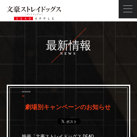
最新情報
最新情報
ストーリー
スタッフ・キャスト
キャラクター
映像
2018/03/02
商品情報
劇場別キャンペーンのお知らせ
タイアップ
前売券
スペシャル
映画「文豪ストレイドッグス DEAD