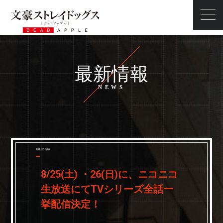
最新情報
最新情報
ストーリー
スタッフ・キャスト
キャラクター
映像
2018/08/20
商品情報
8/25(土) ・26(日)に、ニコニコ
タイアップ
生放送にてTVシリーズ全話一
前売券
挙配信決定！
スペシャル