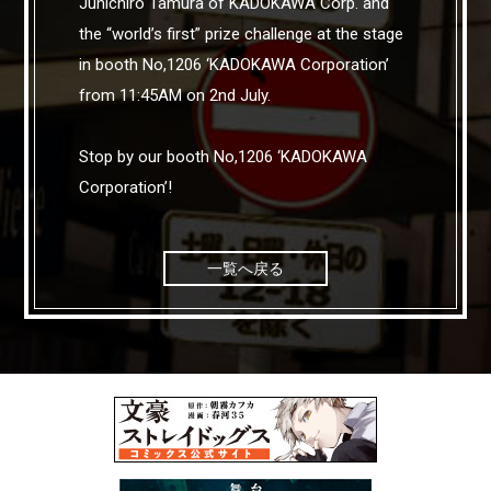
Junichiro Tamura of KADOKAWA Corp. and
the “world’s first” prize challenge at the stage
in booth No,1206 ‘KADOKAWA Corporation’
from 11:45AM on 2nd July.
Stop by our booth No,1206 ‘KADOKAWA
Corporation’!
一覧へ戻る