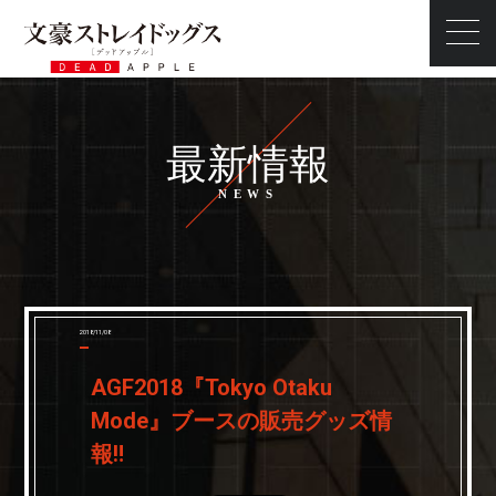
最新情報
最新情報
ストーリー
スタッフ・キャスト
キャラクター
映像
2018/11/08
商品情報
AGF2018『Tokyo Otaku
タイアップ
Mode』ブースの販売グッズ情
前売券
報‼
スペシャル