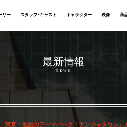
ーリー
スタッフ･キャスト
キャラクター
映像
商
最新情報
ストーリー
スタッフ・キャスト
最新情報
キャラクター
映像
商品情報
タイアップ
前売券
スペシャル
)より、東京・池袋のテーマパーク「ナンジャタウン