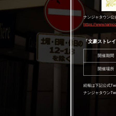
ナンジャタウン公
https://www.namco
「文豪ストレイド
開催期間
開催場所
続報は下記公式Tw
ナンジャタウンTwit